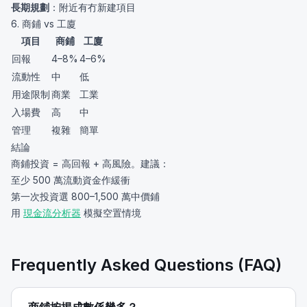
長期規劃
：附近有冇新建項目
6. 商鋪 vs 工廈
項目
商鋪
工廈
回報
4–8%
4–6%
流動性
中
低
用途限制
商業
工業
入場費
高
中
管理
複雜
簡單
結論
商鋪投資 = 高回報 + 高風險。建議：
至少 500 萬流動資金作緩衝
第一次投資選 800–1,500 萬中價鋪
用
現金流分析器
模擬空置情境
Frequently Asked Questions (FAQ)