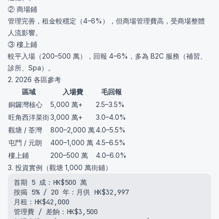
② 商場鋪
管理完善，租金較穩定（4–6%），但商場管理費高，受商場整體
人流影響。
③ 樓上鋪
較平入場（200–500 萬），回報 4–6%，多為 B2C 服務（補習、
診所、Spa）。
2. 2026 各區參考
區域
入場費
毛回報
銅鑼灣核心
5,000 萬+
2.5–3.5%
旺角西洋菜街
3,000 萬+
3.0–4.0%
觀塘 / 荃灣
800–2,000 萬
4.0–5.5%
屯門 / 元朗
400–1,000 萬
4.5–6.5%
樓上鋪
200–500 萬
4.0–6.0%
3. 投資實例（觀塘 1,000 萬街鋪）
首期 5 成：HK$500 萬

按揭 5% / 20 年：月供 HK$32,997

月租：HK$42,000

管理費 / 差餉：HK$3,500
