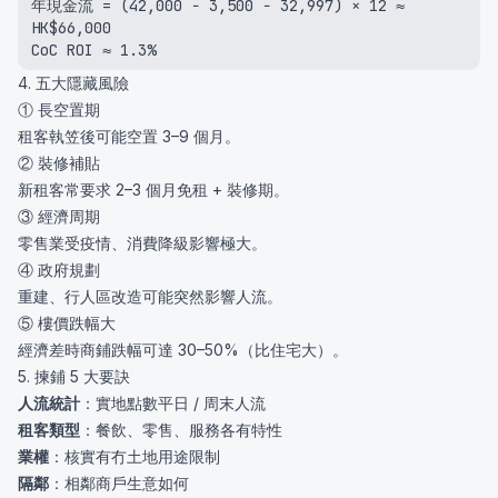
年現金流 = (42,000 − 3,500 − 32,997) × 12 ≈ 
HK$66,000

CoC ROI ≈ 1.3%
4. 五大隱藏風險
① 長空置期
租客執笠後可能空置 3–9 個月。
② 裝修補貼
新租客常要求 2–3 個月免租 + 裝修期。
③ 經濟周期
零售業受疫情、消費降級影響極大。
④ 政府規劃
重建、行人區改造可能突然影響人流。
⑤ 樓價跌幅大
經濟差時商鋪跌幅可達 30–50%（比住宅大）。
5. 揀鋪 5 大要訣
人流統計
：實地點數平日 / 周末人流
租客類型
：餐飲、零售、服務各有特性
業權
：核實有冇土地用途限制
隔鄰
：相鄰商戶生意如何