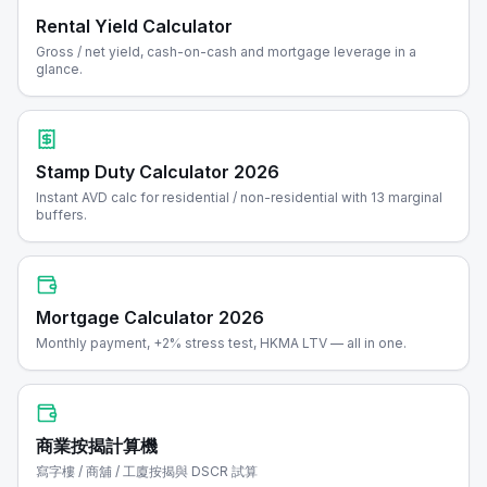
Rental Yield Calculator
Gross / net yield, cash-on-cash and mortgage leverage in a
glance.
Stamp Duty Calculator 2026
Instant AVD calc for residential / non-residential with 13 marginal
buffers.
Mortgage Calculator 2026
Monthly payment, +2% stress test, HKMA LTV — all in one.
商業按揭計算機
寫字樓 / 商舖 / 工廈按揭與 DSCR 試算