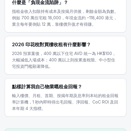
什麼是「負現金流陷阱」？
指租金收入扣除持有成本及按揭月供後，剩餘金額為負數。
例如 700 萬住宅租 18,000，年現金流約 −118,400 港元，
業主每年要倒貼 12 萬，靠樓價升值才有得賺。
2026 印花稅對買樓收租有什麼影響？
2026 預算案後，400 萬以下住宅 AVD 統一為 HK$100，
大幅減低入場成本；400 萬以上則按累進稅階。中小型住
宅投資門檻顯著降低。
點樣計算我自己物業嘅租金回報？
輸入樓價、月租、首期、按揭年期及息率到本站的租金回報
率計算機，1 秒內即時得出毛回報、淨回報、CoC ROI 及回
本年期 4 大指標。