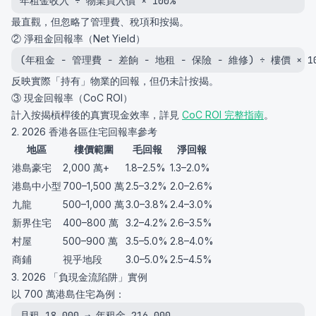
年租金收入 ÷ 物業買入價 × 100%
最直觀，但忽略了管理費、稅項和按揭。
② 淨租金回報率（Net Yield）
(年租金 − 管理費 − 差餉 − 地租 − 保險 − 維修) ÷ 樓價 × 10
反映實際「持有」物業的回報，但仍未計按揭。
③ 現金回報率（CoC ROI）
計入按揭槓桿後的真實現金效率，詳見
CoC ROI 完整指南
。
2. 2026 香港各區住宅回報率參考
地區
樓價範圍
毛回報
淨回報
港島豪宅
2,000 萬+
1.8–2.5%
1.3–2.0%
港島中小型
700–1,500 萬
2.5–3.2%
2.0–2.6%
九龍
500–1,000 萬
3.0–3.8%
2.4–3.0%
新界住宅
400–800 萬
3.2–4.2%
2.6–3.5%
村屋
500–900 萬
3.5–5.0%
2.8–4.0%
商鋪
視乎地段
3.0–5.0%
2.5–4.5%
3. 2026 「負現金流陷阱」實例
以 700 萬港島住宅為例：
月租 18,000 → 年租金 216,000