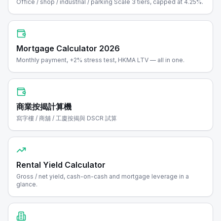
Office / shop / industrial / parking Scale 3 tiers, capped at 4.25%.
Mortgage Calculator 2026
Monthly payment, +2% stress test, HKMA LTV — all in one.
商業按揭計算機
寫字樓 / 商舖 / 工廈按揭與 DSCR 試算
Rental Yield Calculator
Gross / net yield, cash-on-cash and mortgage leverage in a
glance.