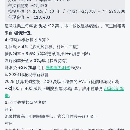
年持有開支 ~49,400
按揭月供（4.125% / 30 年 / 七成）~23,750 → 年 285,000
年現金流 = 
−118,400
這意味業主每年要
倒貼
~12 萬， 即「越收租越虧錢」。真正回報需
來自
樓價升值
。
4. 何時買樓收租才划算？
毛回報 ≥
4%
（多見於新界、村屋、工廈）
按揭利率 ≤
3.5%
（等減息或選擇 H+ 鎖息上限）
看好物業升值 ≥
3%/年
（長線持有）
能承受
+2% 加息
（用
按揭壓力測試
模擬）
5. 2026 印花稅最新影響
2026 預算案調整後，400 萬以下樓價的 AVD（從價印花稅）為
HK$100； 400 萬以上則按累進稅率計算。詳細稅階見
印花稅計算
機
。
6. 不同物業類型的考慮
住宅
流動性最高，但回報率最低。適合自住兼長線升值。
村屋