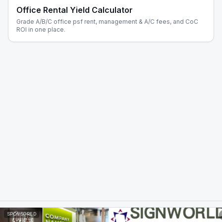
Office Rental Yield Calculator
Grade A/B/C office psf rent, management & A/C fees, and CoC
ROI in one place.
Privacy Policy
|
Terms of Service
SPONSORED