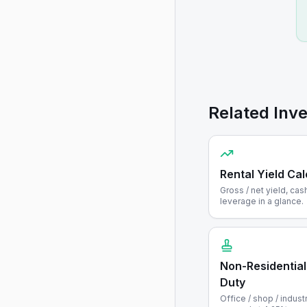
Related Inv
Rental Yield Cal
Gross / net yield, c
leverage in a glance.
Non-Residential
Duty
Office / shop / industr