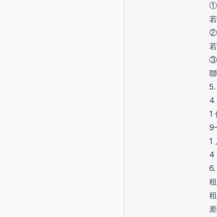
①
若
②
若
③
聯
5
4
1
9
1
4
6
租
租
差