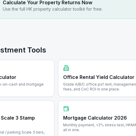
Calculate Your Property Returns Now
Use the full HK property calculator toolkit for free.
estment Tools
culator
Office Rental Yield Calculator
ash-on-cash and mortgage
Grade A/B/C office psf rent, managemen
fees, and CoC ROI in one place.
 Scale 3 Stamp
Mortgage Calculator 2026
Monthly payment, +2% stress test, HKM
all in one.
ial / parking Scale 3 tiers,