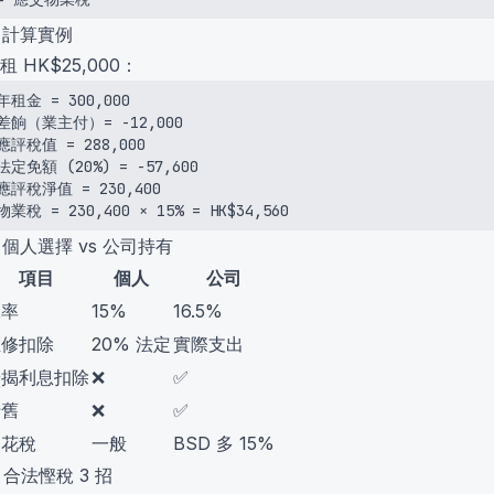
. 計算實例
租 HK$25,000：
年租金 = 300,000

差餉（業主付）= -12,000

應評稅值 = 288,000

法定免額 (20%) = -57,600

應評稅淨值 = 230,400

物業稅 = 230,400 × 15% = HK$34,560
. 個人選擇 vs 公司持有
項目
個人
公司
稅率
15%
16.5%
維修扣除
20% 法定
實際支出
按揭利息扣除
❌
✅
折舊
❌
✅
印花稅
一般
BSD 多 15%
. 合法慳稅 3 招