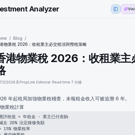
vestment Analyzer
Vis
Toggle S
ome
/
Blog
/
港物業稅 2026：收租業主必交稅項與慳稅策略
香港物業稅 2026：收租業
略
7/2/2026
PropLink Editorial
·
Read time
7 分鐘
026 年起稅局加強物業稅稽查，未報租金收入可被追溯 6 年。
. 物業稅計算
應評稅值 = 年租金 - 業主已付差餉

減去 20% 法定維修免額

× 15% 物業稅率

= 應交物業稅