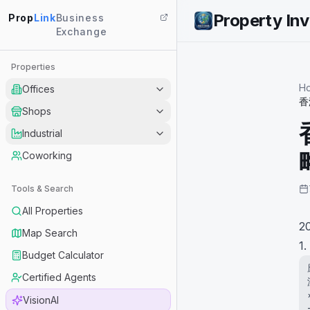
Property In
Prop
Link
Business
Exchange
Properties
H
Offices
香
Shops
Industrial
Coworking
Tools & Search
All Properties
2
Map Search
1
Budget Calculator
Certified Agents
VisionAI