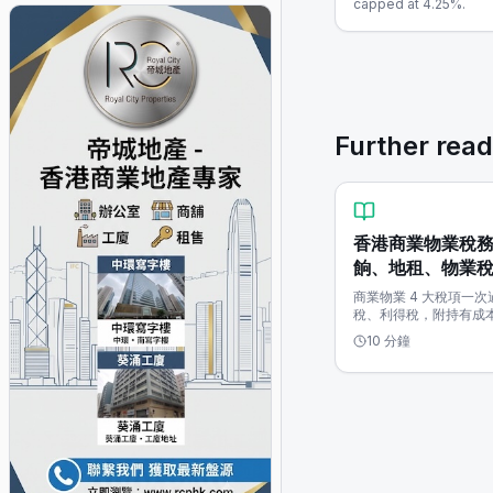
capped at 4.25%.
Further read
香港商業物業稅務全
餉、地租、物業
商業物業 4 大稅項一
稅、利得稅，附持有成
10 分鐘