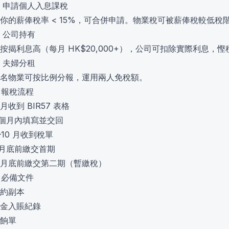
 申請個人入息課稅
你的薪俸稅率 < 15%，可合併申請。物業稅可被薪俸稅較低稅
 公司持有
按揭利息高（每月 HK$20,000+），公司可扣除實際利息，慳稅可
 夫婦分租
名物業可按比例分報，運用兩人免稅額。
. 報稅流程
 月收到 BIR57 表格
 個月內填寫並交回
–10 月收到稅單
 月底前繳交首期
 月底前繳交第二期（暫繳稅）
. 必備文件
約副本
金入賬紀錄
餉單