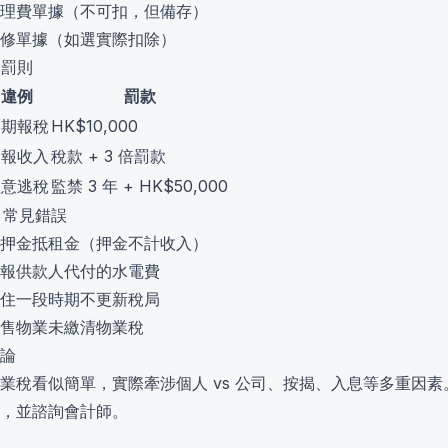
理費單據（不可扣，但備存）
修單據（如選實際扣除）
. 罰則
違例
罰款
逾期報稅
HK$10,000
漏報收入
稅款 + 3 倍罰款
故意逃稅
監禁 3 年 + HK$50,000
. 常見錯誤
押金抵租金（押金不計收入）
報供款人代付的水電費
住一段時期不更新稅局
售物業未繳清物業稅
論
業稅看似簡單，實際牽涉個人 vs 公司、按揭、入息等多重因
，並諮詢會計師。