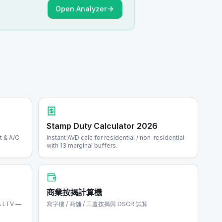
Open Analyzer
Stamp Duty Calculator 2026
t & A/C
Instant AVD calc for residential / non-residential
with 13 marginal buffers.
商業按揭計算機
A LTV —
寫字樓 / 商舖 / 工廈按揭與 DSCR 試算