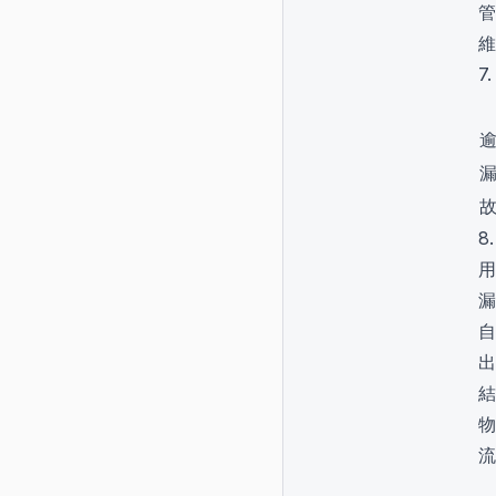
管
維
7
8
用
漏
自
出
結
物
流