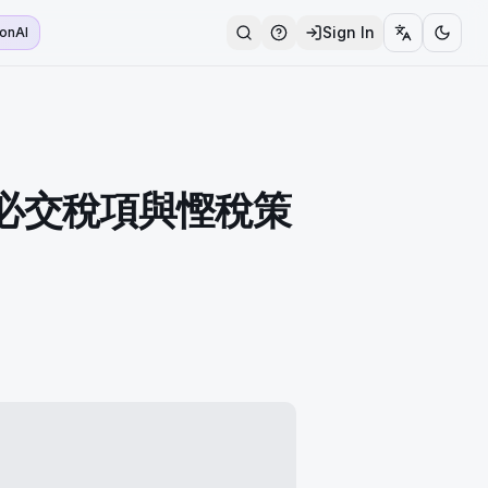
Sign In
ionAI
idebar
主必交稅項與慳稅策