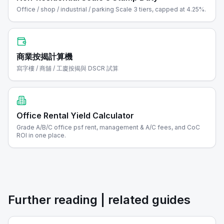
Office / shop / industrial / parking Scale 3 tiers, capped at 4.25%.
商業按揭計算機
寫字樓 / 商舖 / 工廈按揭與 DSCR 試算
Office Rental Yield Calculator
Grade A/B/C office psf rent, management & A/C fees, and CoC
ROI in one place.
Further reading | related guides