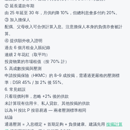
② 延長還款年期
由 25 年延至 30 年，月供約降 10%，但總利息會多付約 20%。
③ 加入擔保人
配偶、父母收入可合併計算入息。注意擔保人本身的負債亦會被計
算。
④ 提供額外收入證明
過去 6 個月租金入賬紀錄
連續 2 年花紅（取平均）
投資物業的市場租值（按 70% 計）
5. 高成數按揭與壓測
申請按揭保險（HKMC）的 8–9 成按揭，需通過更嚴格的壓測標
準：DSR 45% / 加 2% 後 55%。
6. 常見錯誤
只看現價利率，忽略 +2% 後的供款
未計算現有信用卡、私人貸款、其他按揭的供款
以為 H 按比 P 按容易過 — 兩者壓測標準相同
結論
通過壓測 = 入息穩定 + 首期足夠 + 負債健康。建議先用
按揭計算