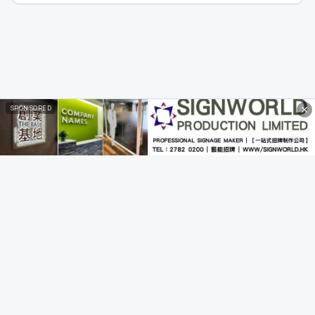
SPONSORED
Privacy Policy
|
Terms of Service
Disclaimer: All calculations and analyses provided by this tool are for
reference only and do not constitute investment advice or
professional opinions. Users should exercise their own judgment and
consult professional advisors before making investment decisions.
This tool assumes no liability for any losses arising from the use of its