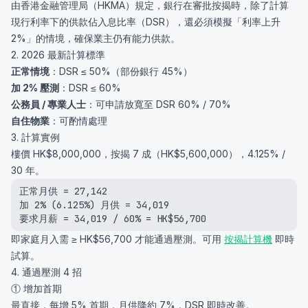
由香港金融管理局（HKMA）規定，銀行在審批按揭時，除了計算
現行利率下的供款佔入息比率（DSR），還必須模擬「利率上升
2%」的情境，確保業主仍有能力供款。
2. 2026 最新計算標準
正常情境
：DSR ≤ 50%（部份銀行 45%）
加 2% 壓測
：DSR ≤ 60%
公務員 / 專業人士
：可申請放寬至 DSR 60% / 70%
自住物業
：可酌情處理
3. 計算實例
樓價 HK$8,000,000，按揭 7 成（HK$5,600,000），4.125% /
30 年。
正常月供 = 27,142

加 2% (6.125%) 月供 = 34,019

要求月薪 = 34,019 / 60% = HK$56,700
即家庭月入需 ≥ HK$56,700 才能通過壓測。可用
按揭計算機
即時
試算。
4. 通過壓測 4 招
① 增加首期
最直接，每增 5% 首期，月供降約 7%，DSR 即時改善。