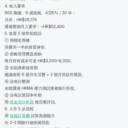
4. 收入要求
600 萬樓、9 成按揭、4.125% / 30 年：
月供：HK$26,176
通過壓測月入要求：~HK$52,400
5. 首置 5 個常犯錯誤
① 用聯名買樓
浪費另一半的首置身份。
② 忽略管理費及差餉
每月持有成本可達 HK$3,000–8,000。
③ 全副身家做首期
建議保留 6 個月生活費 + 3 個月供款作應急。
④ 沒有計壓測
未能通過 HKMA 壓力測試會被銀行拒批。
⑤ 沒有試算回本年期
用
現金流分析器
做完整評估。
6. 入市 5 步流程
用
按揭計算機
試算負擔能力
向 2–3 間銀行做按揭預批