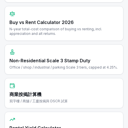
Buy vs Rent Calculator 2026
N-year total-cost comparison of buying vs renting, incl.
appreciation and alt returns.
Non-Residential Scale 3 Stamp Duty
Office / shop / industrial / parking Scale 3 tiers, capped at 4.25%.
商業按揭計算機
寫字樓 / 商舖 / 工廈按揭與 DSCR 試算