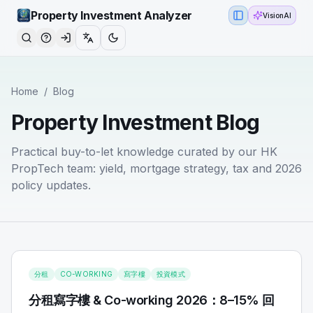
Property Investment Analyzer
VisionAI
Toggle Sidebar
Home
/
Blog
Property Investment Blog
Practical buy-to-let knowledge curated by our HK
PropTech team: yield, mortgage strategy, tax and 2026
policy updates.
分租
CO-WORKING
寫字樓
投資模式
分租寫字樓 & Co-working 2026：8–15% 回