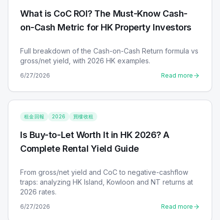
What is CoC ROI? The Must-Know Cash-
on-Cash Metric for HK Property Investors
Full breakdown of the Cash-on-Cash Return formula vs
gross/net yield, with 2026 HK examples.
6/27/2026
Read more
租金回報
2026
買樓收租
Is Buy-to-Let Worth It in HK 2026? A
Complete Rental Yield Guide
From gross/net yield and CoC to negative-cashflow
traps: analyzing HK Island, Kowloon and NT returns at
2026 rates.
6/27/2026
Read more