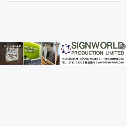
SPONSORED
Privacy Policy
|
Terms of Service
Disclaimer: All calculations and analyses provided by this tool are for
reference only and do not constitute investment advice or
professional opinions. Users should exercise their own judgment and
consult professional advisors before making investment decisions.
This tool assumes no liability for any losses arising from the use of its